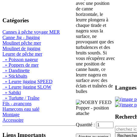
avec une position
de canne
horizontale, le
Catégories
leurre plongera à
chaque tirade et
nagera sous la
Cannes à pêche voyage MER
surface, ne
Canne Jig - Jigging
provoquant que des
Moulinet pêche mer
turbulences et des
Moulinet de jigging
bruits sourds. Si
Leurre de pêche mer
vous récupérez avec
» Poisson nageur
une position de
» Poppers de mer
canne haute, ce
» Dandinette
leurre nagera en
» Stickbaits
surface avec des
» Leurre jigging SPEED
éclats et traînées de
Langues
» Leurre jigging SLOW
bulles
» Sabiki
» Turlutte / Traîne
Fils - avançons
Hameçons eau salé
Montage
Recherc
Accessoire
Quantité :
Liens Importants