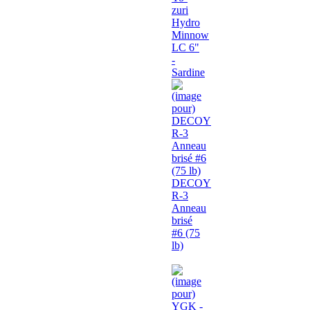
zuri
Hydro
Minnow
LC 6"
-
Sardine
DECOY
R-3
Anneau
brisé
#6 (75
lb)