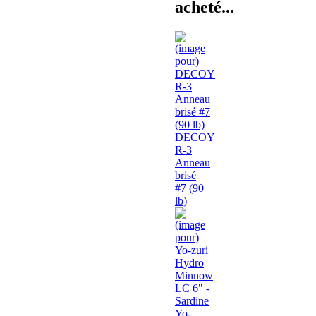
acheté...
DECOY
R-3
Anneau
brisé
#7 (90
lb)
Yo-