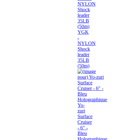
YGK
-
NYLON
Shock
leader
35LB
(50m)
Yo-
zuri
Surface
Cruiser
- 6" -
Bleu
Holographique