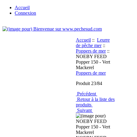
Accueil
Connexion
Accueil
::
Leurre
de pêche mer
::
Poppers de mer
::
NOEBY FEED
Popper 150 - Vert
Mackerel
Poppers de mer
Produit 23/84
Précédent
Retour à la liste des
produits
Suivant