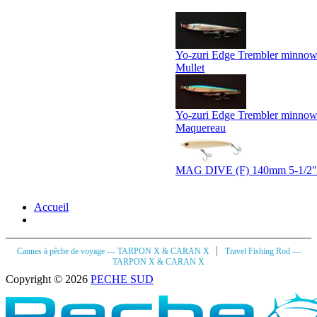
Yo-zuri Edge Trembler minno
Mullet
Yo-zuri Edge Trembler minn
Maquereau
MAG DIVE (F) 140mm 5-1/2
Accueil
|
Cannes à pêche de voyage — TARPON X & CARAN X
Travel Fishing Rod —
TARPON X & CARAN X
Copyright © 2026
PECHE SUD