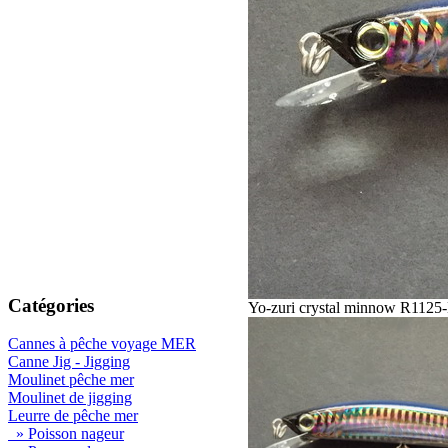
Catégories
Yo-zuri crystal minnow R11
Cannes à pêche voyage MER
Canne Jig - Jigging
Moulinet pêche mer
Moulinet de jigging
Leurre de pêche mer
» Poisson nageur