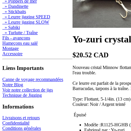
» Poppers de mer
» Dandinette
» Stickbaits
» Leurre jigging SPEED
» Leurre jigging SLOW
» Sabiki
» Turlutte / Traîne
Yo-zuri crys
Fils - avançons
Hameçons eau salé
Montage
$20.52 CAD
Accessoire
Nouveau cristal Minnow flottant
Liens Importants
l'eau trouble.
Canne de voyage recommandées
Ce leurre est parfait de la pros
Notre Blog
Barracudas, tarpons à la traîne. 
Voir notre collection de jigs
Technique de Jigging
Type: Flottant, 5-1/4in. (13 cm)
Couleur: Noir / Argent teinté
Informations
Épuisé
Livraisons et retours
Confidentialité
Modèle :R1125-HGHB 
Conditions générales
Fabriqué par : Yo-zuri