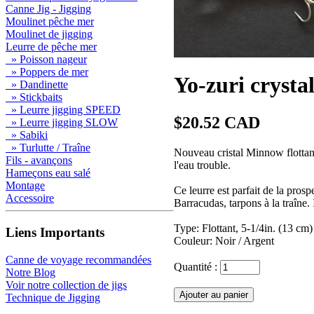
Canne Jig - Jigging
Moulinet pêche mer
Moulinet de jigging
Leurre de pêche mer
» Poisson nageur
» Poppers de mer
Yo-zuri cryst
» Dandinette
» Stickbaits
» Leurre jigging SPEED
$20.52 CAD
» Leurre jigging SLOW
» Sabiki
» Turlutte / Traîne
Nouveau cristal Minnow flottant
Fils - avançons
l'eau trouble.
Hameçons eau salé
Montage
Ce leurre est parfait de la pros
Accessoire
Barracudas, tarpons à la traîne. 
Type: Flottant, 5-1/4in. (13 cm)
Liens Importants
Couleur: Noir / Argent
Canne de voyage recommandées
Quantité :
Notre Blog
Voir notre collection de jigs
Technique de Jigging