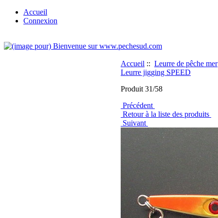
Accueil
Connexion
Accueil
::
Leurre de pêche mer
Leurre jigging SPEED
Produit 31/58
Précédent
Retour à la liste des produits
Suivant