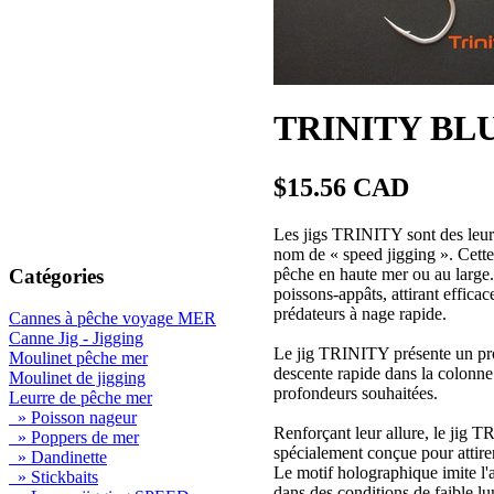
TRINITY BLUE
$15.56 CAD
Les jigs TRINITY sont des leurr
nom de « speed jigging ». Cette 
Catégories
pêche en haute mer ou au large
poissons-appâts, attirant efficac
prédateurs à nage rapide.
Cannes à pêche voyage MER
Canne Jig - Jigging
Le jig TRINITY présente un profi
Moulinet pêche mer
descente rapide dans la colonne 
Moulinet de jigging
profondeurs souhaitées.
Leurre de pêche mer
» Poisson nageur
Renforçant leur allure, le jig
» Poppers de mer
spécialement conçue pour attirer
» Dandinette
Le motif holographique imite l'ap
» Stickbaits
dans des conditions de faible lu