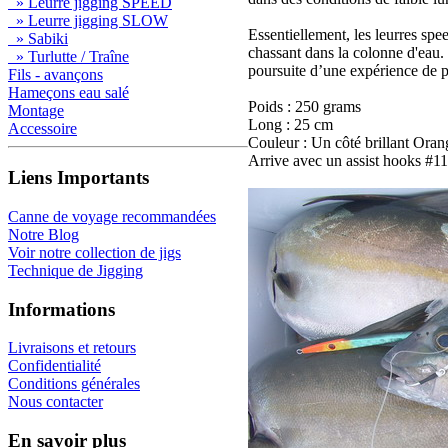
» Leurre jigging SPEED
» Leurre jigging SLOW
Essentiellement, les leurres sp
» Sabiki
chassant dans la colonne d'eau. 
» Turlutte / Traîne
poursuite d’une expérience de p
Fils - avançons
Hameçons eau salé
Poids : 250 grams
Montage
Long : 25 cm
Accessoire
Couleur : Un côté brillant Oran
Arrive avec un assist hooks #11/
Liens Importants
Canne de voyage recommandées
Notre Blog
Voir notre collection de jigs
Technique de Jigging
Informations
Livraisons et retours
Confidentialité
Conditions générales
Nous contacter
En savoir plus