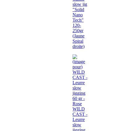
slow jig
"Solid
Nano
Tech"
120-
250gr
(Jaune
Spiral
droite)
WILD
CAST -
Leurre
slow
jigging