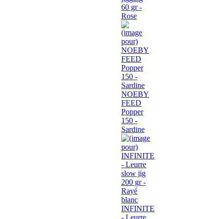
60 gr -
Rose
NOEBY
FEED
Popper
150 -
Sardine
INFINITE
- Leurre