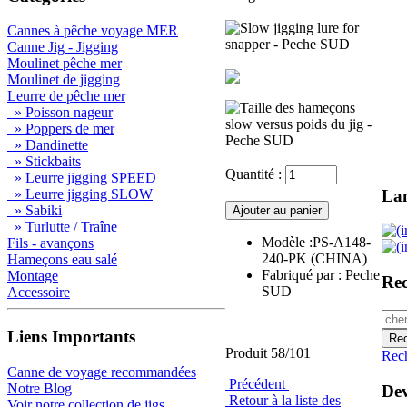
Cannes à pêche voyage MER
Canne Jig - Jigging
Moulinet pêche mer
Moulinet de jigging
Leurre de pêche mer
» Poisson nageur
» Poppers de mer
» Dandinette
» Stickbaits
Quantité :
» Leurre jigging SPEED
La
» Leurre jigging SLOW
» Sabiki
» Turlutte / Traîne
Modèle :PS-A148-
Fils - avançons
240-PK (CHINA)
Hameçons eau salé
Fabriqué par : Peche
Montage
Rec
SUD
Accessoire
Liens Importants
Produit 58/101
Rec
Canne de voyage recommandées
Précédent
Notre Blog
Dev
Retour à la liste des
Voir notre collection de jigs