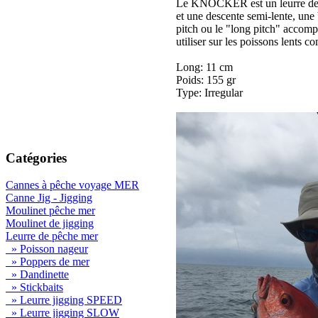
Le KNOCKER est un leurre de sl
et une descente semi-lente, une 
pitch ou le "long pitch" accom
utiliser sur les poissons lents 
Long: 11 cm
Poids: 155 gr
Type: Irregular
Catégories
Cannes à pêche voyage MER
Canne Jig - Jigging
Moulinet pêche mer
Moulinet de jigging
Leurre de pêche mer
» Poisson nageur
» Poppers de mer
» Dandinette
» Stickbaits
» Leurre jigging SPEED
» Leurre jigging SLOW