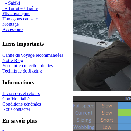
» Sabiki
» Turlutte / Traîne
Fils - avançons
Hameçons eau salé
Montage
Accessoire
Liens Importants
Canne de voyage recommandées
Notre Blog
Voir notre collection de jigs
Technique de Jigging
Informations
Livraisons et retours
Confidentialité
Conditions générales
Nous contacter
En savoir plus