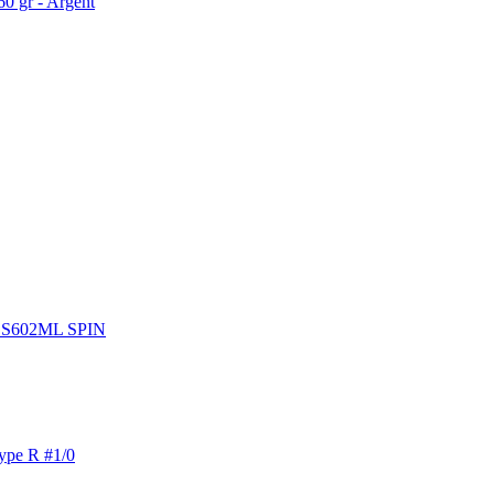
0 gr - Argent
 S602ML SPIN
pe R #1/0