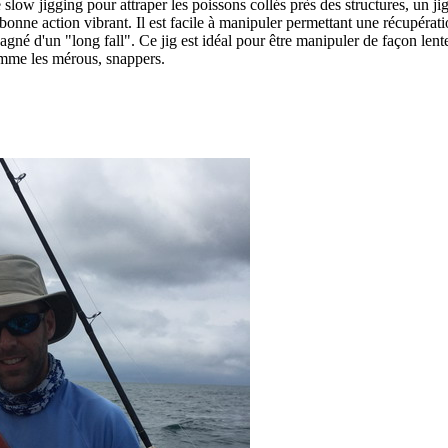
ow jigging pour attraper les poissons collés près des structures, un 
bonne action vibrant. Il est facile à manipuler permettant une récupératio
pagné d'un "long fall". Ce jig est idéal pour être manipuler de façon 
comme les mérous, snappers.