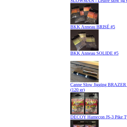
SLOWMAN - Leurre slow jig 6
BKK Anneau BRISÉ #5
BKK Anneau SOLIDE #5
Canne Slow Jigging BRAZER
(120 gr)
DECOY Hameçon JS-3 Pike Ty