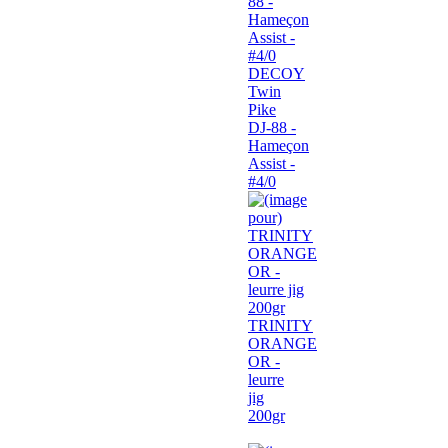
DECOY
Twin
Pike
DJ-88 -
Hameçon
Assist -
#4/0
TRINITY
ORANGE
OR -
leurre
jig
200gr