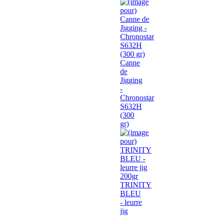
Canne
de
Jigging
-
Chronostar
S632H
(300
gr)
TRINITY
BLEU
- leurre
jig