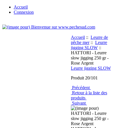
Accueil
Connexion
Accueil
::
Leurre de
pêche mer
::
Leurre
jigging SLOW
::
HATTORI - Leurre
slow jigging 250 gr -
Rose Argent
Leurre jigging SLOW
Produit 20/101
Précédent
Retour à la liste des
produits
Suivant