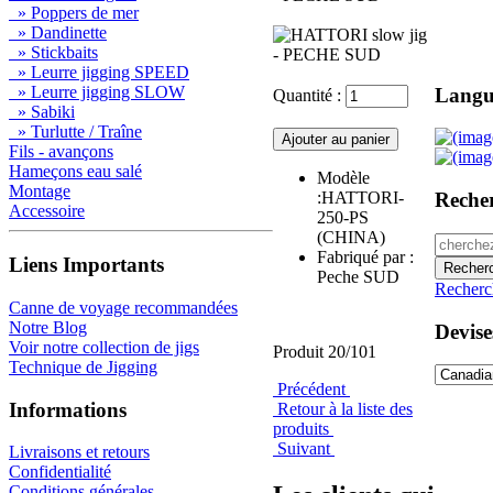
» Poppers de mer
» Dandinette
» Stickbaits
» Leurre jigging SPEED
» Leurre jigging SLOW
Langu
Quantité :
» Sabiki
» Turlutte / Traîne
Fils - avançons
Hameçons eau salé
Modèle
Montage
:HATTORI-
Reche
Accessoire
250-PS
(CHINA)
Fabriqué par :
Liens Importants
Peche SUD
Recherc
Canne de voyage recommandées
Notre Blog
Devise
Voir notre collection de jigs
Produit 20/101
Technique de Jigging
Précédent
Informations
Retour à la liste des
produits
Suivant
Livraisons et retours
Confidentialité
Conditions générales