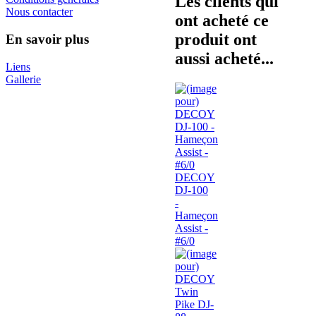
Les clients qui
Nous contacter
ont acheté ce
produit ont
En savoir plus
aussi acheté...
Liens
Gallerie
DECOY
DJ-100
-
Hameçon
Assist -
#6/0