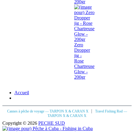
200gr
Zero
Dropper
jig -
Rose
Chartreuse
Glow -
200gr
Accueil
|
Cannes à pêche de voyage — TARPON X & CARAN X
Travel Fishing Rod —
TARPON X & CARAN X
Copyright © 2026
PECHE SUD