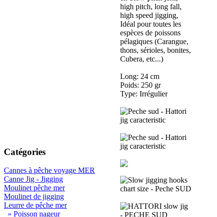
high pitch, long fall,
high speed jigging,
Idéal pour toutes les
espèces de poissons
pélagiques (Carangue,
thons, sérioles, bonites,
Cubera, etc...)
Long: 24 cm
Poids: 250 gr
Type: Irrégulier
Catégories
Cannes à pêche voyage MER
Canne Jig - Jigging
Moulinet pêche mer
Moulinet de jigging
Leurre de pêche mer
» Poisson nageur