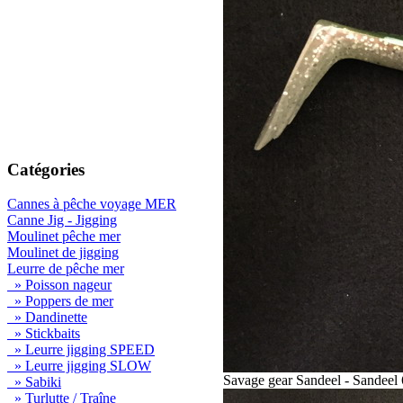
Catégories
Cannes à pêche voyage MER
Canne Jig - Jigging
Moulinet pêche mer
Moulinet de jigging
Leurre de pêche mer
» Poisson nageur
» Poppers de mer
» Dandinette
» Stickbaits
» Leurre jigging SPEED
» Leurre jigging SLOW
Savage gear Sandeel - Sandeel
» Sabiki
» Turlutte / Traîne