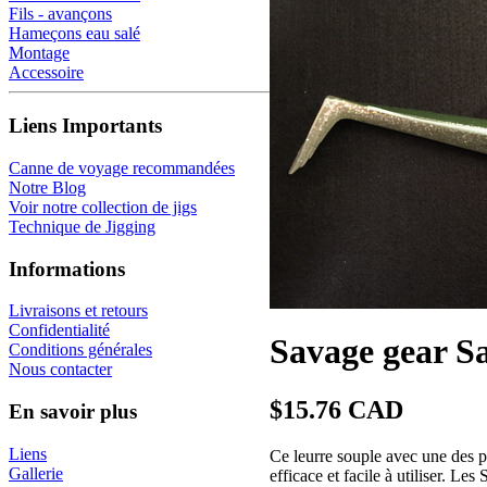
Fils - avançons
Hameçons eau salé
Montage
Accessoire
Liens Importants
Canne de voyage recommandées
Notre Blog
Voir notre collection de jigs
Technique de Jigging
Informations
Livraisons et retours
Confidentialité
Savage gear Sa
Conditions générales
Nous contacter
$15.76 CAD
En savoir plus
Liens
Ce leurre souple avec une des p
Gallerie
efficace et facile à utiliser. L