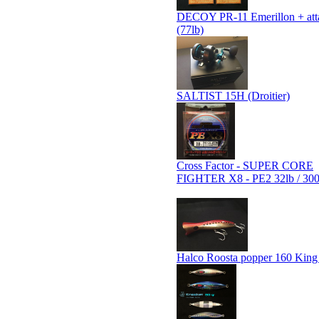
DECOY PR-11 Emerillon + att
(77lb)
SALTIST 15H (Droitier)
Cross Factor - SUPER CORE
FIGHTER X8 - PE2 32lb / 30
Halco Roosta popper 160 Kin