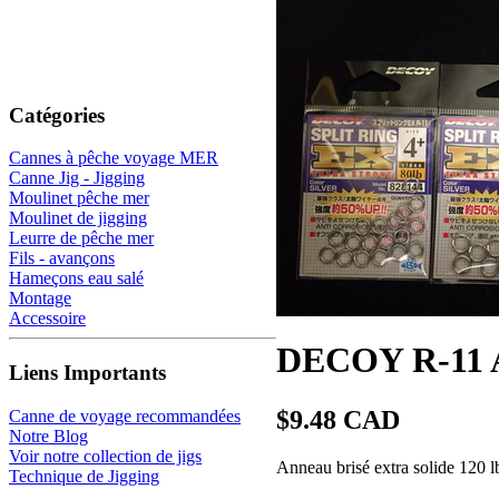
Catégories
Cannes à pêche voyage MER
Canne Jig - Jigging
Moulinet pêche mer
Moulinet de jigging
Leurre de pêche mer
Fils - avançons
Hameçons eau salé
Montage
Accessoire
DECOY R-11 An
Liens Importants
$9.48 CAD
Canne de voyage recommandées
Notre Blog
Voir notre collection de jigs
Anneau brisé extra solide 120 lb
Technique de Jigging