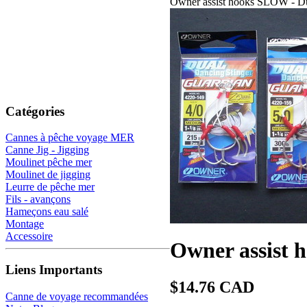
Owner assist hooks SLOW - Du
Catégories
Cannes à pêche voyage MER
Canne Jig - Jigging
Moulinet pêche mer
Moulinet de jigging
Leurre de pêche mer
Fils - avançons
Hameçons eau salé
Montage
Accessoire
Owner assist 
Liens Importants
$14.76 CAD
Canne de voyage recommandées