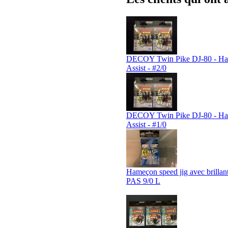
DECOY Twin Pike DJ-80 - H
Assist - #2/0
DECOY Twin Pike DJ-80 - H
Assist - #1/0
Hameçon speed jig avec brillan
PAS 9/0 L