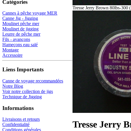
Catégories
Tresse Jerry Brown 80lbs-300 
Cannes à pêche voyage MER
Canne Jig - Jigging
Moulinet pêche mer
Moulinet de jigging
Leurre de pêche mer
Fils - avançons
Hameçons eau salé
Montage
Accessoire
Liens Importants
Canne de voyage recommandées
Notre Blog
Voir notre collection de jigs
Technique de Jigging
Informations
Livraisons et retours
Tresse Jerry B
Confidentialité
Conditions générales